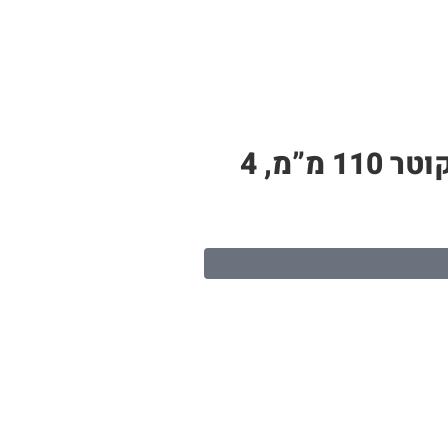
צינור PP לבן – תעלה לגידול הידרופוני | 19 חורי שתילה, אורך 4 מטר, קוטר 110 מ”מ, 4