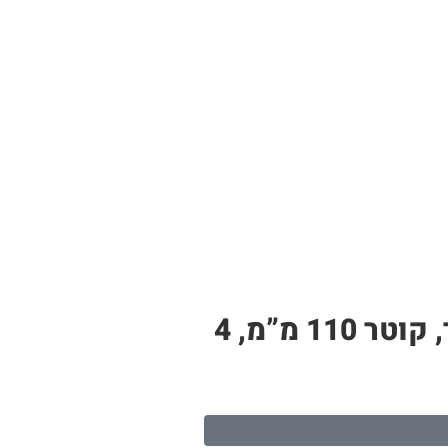
צינור PP לבן – תעלה לגידול הידרופוני | 11 חורי שתילה, אורך 2.4 מטר, קוטר 110 מ”מ, 4