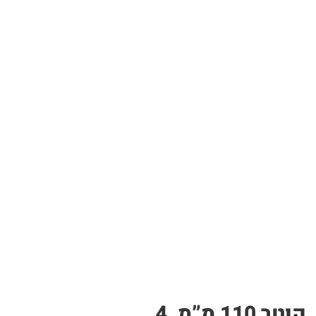
צינור PP לבן – תעלה לגידול הידרופוני | ללא חורי שתילה, אורך 4 מטר, קוטר 110 מ”מ, 4