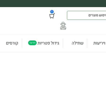
1
יריעות
שתילה
גידול פטריות
קורסים
חדש!