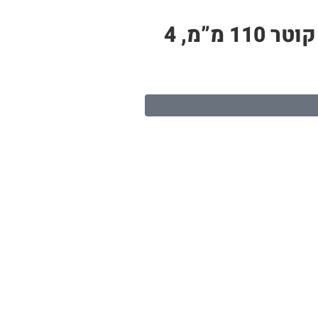
צינור PP לבן – תעלה לגידול הידרופוני | 6 חורי שתילה, אורך 1.3 מטר, קוטר 110 מ”מ, 4