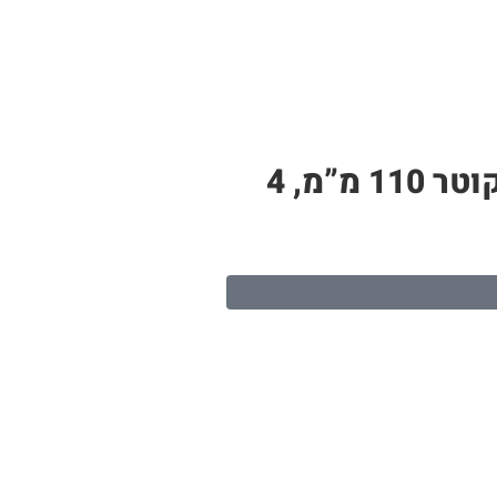
צינור PP לבן – תעלה לגידול הידרופוני | 19 חורי שתילה, אורך 4 מטר, קוטר 110 מ”מ, 4