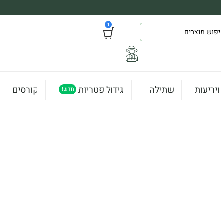
1
יריעות
שתילה
גידול פטריות
קורסים
חדש!