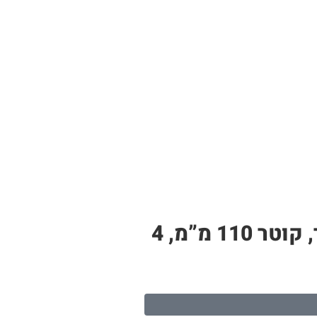
צינור PP לבן – תעלה לגידול הידרופוני | 11 חורי שתילה, אורך 2.4 מטר, קוטר 110 מ”מ, 4