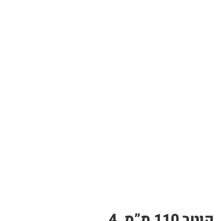
צינור PP לבן – תעלה לגידול הידרופוני | ללא חורי שתילה, אורך 4 מטר, קוטר 110 מ”מ, 4