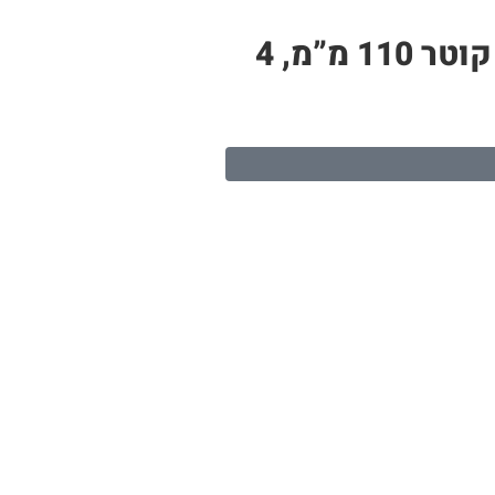
צינור PP לבן – תעלה לגידול הידרופוני | 6 חורי שתילה, אורך 1.3 מטר, קוטר 110 מ”מ, 4