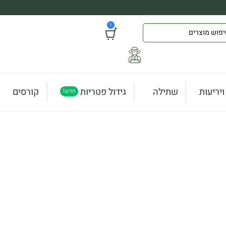
1
יריעות
שתילה
גידול פטריות
קורסים
חדש!