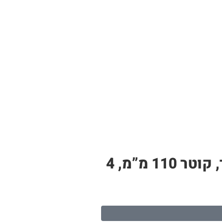
צינור PP לבן – תעלה לגידול הידרופוני | 11 חורי שתילה, אורך 2.4 מטר, קוטר 110 מ”מ, 4