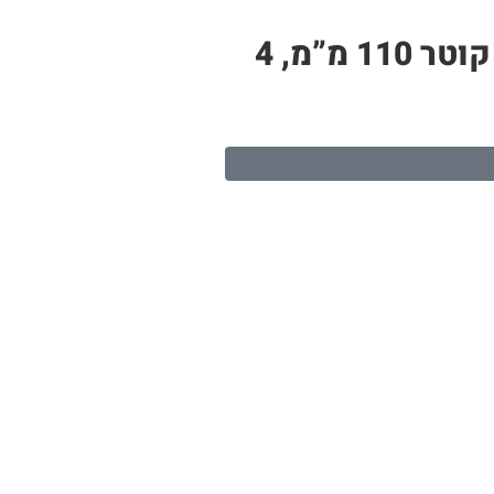
צינור PP לבן – תעלה לגידול הידרופוני | 6 חורי שתילה, אורך 1.3 מטר, קוטר 110 מ”מ, 4