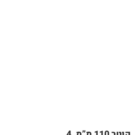
צינור PP לבן – תעלה לגידול הידרופוני | ללא חורי שתילה, אורך 4 מטר, קוטר 110 מ”מ, 4