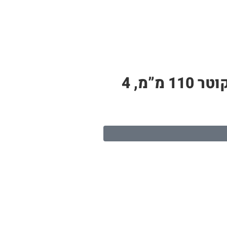
צינור PP לבן – תעלה לגידול הידרופוני | 19 חורי שתילה, אורך 4 מטר, קוטר 110 מ”מ, 4