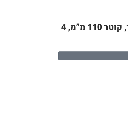
צינור PP לבן – תעלה לגידול הידרופוני | 11 חורי שתילה, אורך 2.4 מטר, קוטר 110 מ”מ, 4