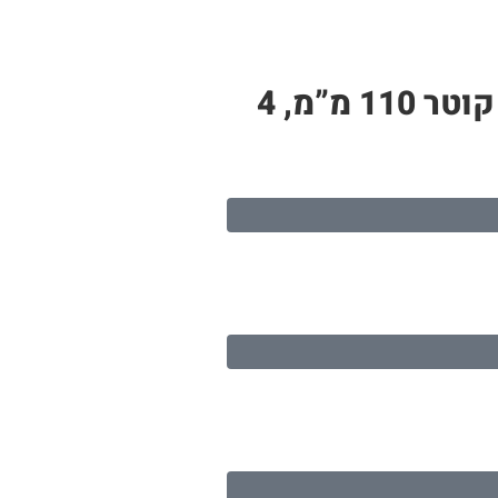
צינור PP לבן – תעלה לגידול הידרופוני | 6 חורי שתילה, אורך 1.3 מטר, קוטר 110 מ”מ, 4