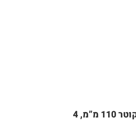
צינור PP לבן – תעלה לגידול הידרופוני | 19 חורי שתילה, אורך 4 מטר, קוטר 110 מ”מ, 4