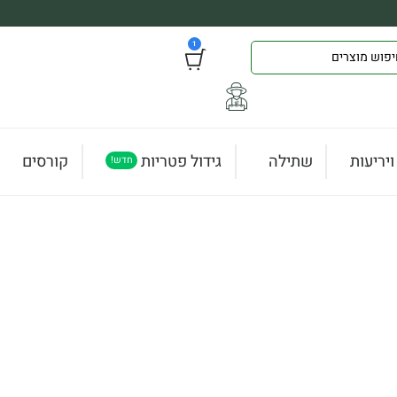
1
יריעות
שתילה
גידול פטריות
קורסים
חדש!