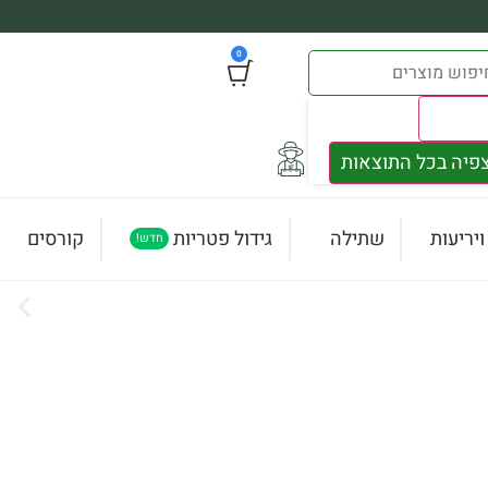
0
Result
פיה בכל התוצאות
יריעות
שתילה
גידול פטריות
קורסים
חדש!