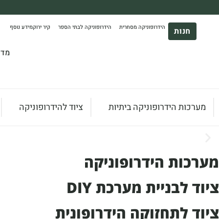
ערכות
ידרופוניות
משלוח עד הבית חינם בקניה מעל 390₪ 🪴
יתיות
הידרופוניקה מסחרית
הידרופוניקה לבתי הספר
קיר ירוק
מידע נוסף
*בהתאם להגבלת גודל ומשקל
חנות
יוד
ידרופוניקה
מדר
LivinGree
מערכות הידרופוניקה ביתיות
ציוד להידרופוניקה
מערכות הידרופוניקה
ציוד לבניית מערכת DIY
ציוד לתחזוקה הידרופונית