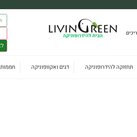
יכים
s
לצ
תחזוקה להידרופוניקה
דגים ואקוופוניקה
חממות ו