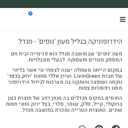
משלוח עד הבית חינם בקניה מעל 390₪ 🪴
0
*בהתאם להגבלת גודל ומשקל
הידרופוניקה בגליל מעון 'נופים' - מגדל
מעון ‘נופים’ שבמושבה מגדל הוא פנימייה ובית חם
המספק מגורים ותעסוקה לבעלי מוגבלויות.
במקום הייתה משתלה ישנה לצמחי נוי אשר בליווי
של חברת LivinGreen וטירן אללי מחוות ‘י
רוק בכפר
‘
נוקתה ושופצה והותקנו בה מערכות לגידול הידרופוני
מסוג רפסודות צפות.
החוסים במקום מגדלים בה מגוון רחב של תוצרת כגון
ברוקולי, קייל, סלק, שומר, סלרי, בצל ירוק וסוגי חסות
שונים. התוצרת הטרייה נמכרת במושבה מגדל.