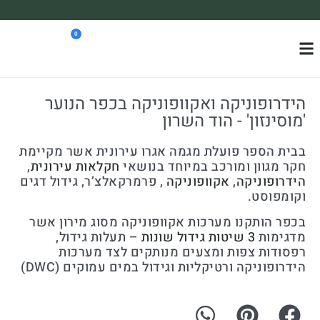
משלוח עד הבית חינם בקניה מעל 390₪ 🪴
0
*בהתאם להגבלת גודל ומשקל
הידרופוניקה ואקוופוניקה בכפר הנוער
'מוסינזון' - הוד השרון
בבית הספר פועלת מגמה אגרו עירונית אשר מקיימת
חקר מגוון ומורכב במיוחד בנושאי
חקלאות עירונית
,
הידרופוניקה
,
אקוופוניקה
, פרמרקאלצ’ר, גידול דגים
וקומפוסט.
בכפר הותקנו מערכות אקוופוניקה מסוג מירון אשר
מדגימות
3 שיטות גידול שונות
– תעלות גידול,
רפסודות צפות ומצעים מנותקים לצד מערכות
הידרופוניקה ורטיקליות וגידול במים עמוקים (DWC)