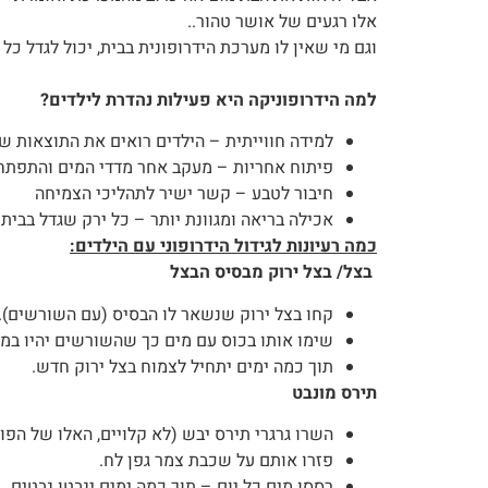
אלו רגעים של אושר טהור..
וגם מי שאין לו מערכת הידרופונית בבית, יכול לגדל כל 
למה הידרופוניקה היא פעילות נהדרת לילדים?
למידה חווייתית – הילדים רואים את התוצאות ש
פיתוח אחריות – מעקב אחר מדדי המים והתפתח
חיבור לטבע – קשר ישיר לתהליכי הצמיחה
אכילה בריאה ומגוונת יותר – כל ירק שגדל בבית 
כמה רעיונות לגידול הידרופוני עם הילדים:
בצל/ בצל ירוק מבסיס הבצל
קחו בצל ירוק שנשאר לו הבסיס (עם השורשים).
שימו אותו בכוס עם מים כך שהשורשים יהיו במי
תוך כמה ימים יתחיל לצמוח בצל ירוק חדש.
תירס מונבט
השרו גרגרי תירס יבש (לא קלויים, האלו של הפופ
פזרו אותם על שכבת צמר גפן לח.
רססו מים כל יום – תוך כמה ימים ינבטו נבטים.