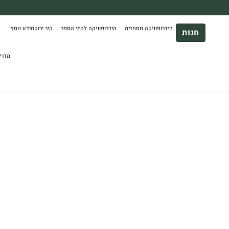
משלוח עד הבית חינם בקניה מעל 390₪ 🪴
הידרופוניקה מסחרית
הידרופוניקה לבתי הספר
קיר ירוק
מידע נוסף
*בהתאם להגבלת גודל ומשקל
חנות
מדרי