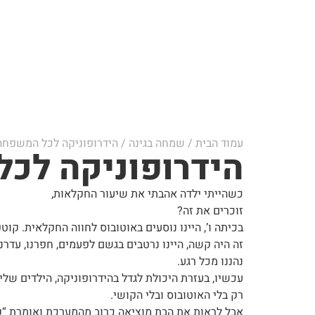
עמוד הבית
/
שמחה בגינה
/ הידרופוניקה לכל המשפחה
הידרופוניקה לכ
כשהייתי ילדה אהבתי את שיעור החקלאות,
זוכרים את זה?
בכיתה ו’, היינו נוסעים באוטובוס לחווה החקלאית. קו
זה היה קשה, היינו נרטבים בגשם לפעמים, חפרנו, עדרנו
נהננו מכל רגע.
עכשיו, בעזרת היכולת לגדל בהידרופוניקה, הילדים שלי 
רק בלי האוטובוס ובלי הקושי.
אבל לראות את הבת מוציאה כרוב מהמערכת ואומרת “קט