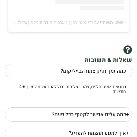
פוסט משותף על ידי ‏‎מוטי כהן | מערכות הידרופוניקה | גידול ירקות בבית‎‏ (@‏‎moti_livingreen‎‏)
שאלות & תשובות
כמה זמן יחזיק צמח הבזיליקום?
בתנאים אופטימליים, צמח בזיליקום יכול להניב עלים למשך 4-6
חודשים.
כמה עלים אפשר לקטוף בכל פעם?
איך למנוע מהצמח להפריג?