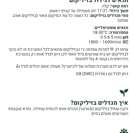
תנאים לגידול בזיליקום
רמת קושי:
קלה
משך גידול:
17-21 יום משתילה עד קטיף ראשון
מתי מגדלים בזיליקום:
כל השנה כל עוד המיקום מאור (בזיליקום אוהב
שמש)
תנאים אופטימליים:
טמפרטורה:
18-30°C
pH
:טווח 5.5-6.5
EC:
טוחח1600 – 1800
שימו לב 💚 למרות שנדמה כי הבזיליקום מתאים לכל המערכת זה לא נכון!
לבזיליקום יש בית שורשים גדול מאוד לכן ניתן לגדל אותו רק במערכת
הידרופונית בקוטר 4 צול לפחות!
אם יש לכם מערכת תעלות של ליבינגרין? מעולה אתם יכולים לגדל 👍
ניתן לגדל גם באדנית G8 (DWC)
איך מגדלים בזיליקום?
ניקח שתיל בזיליקום (סטרטר) ונכניס אותו לכוסית שתילה. נוודא שקצוות
השורשים נוגעים במים.