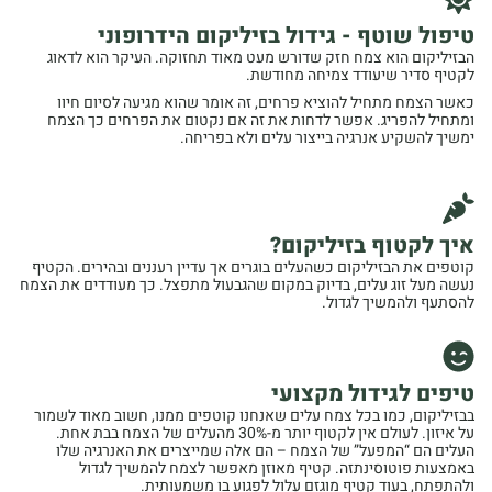
טיפול שוטף - גידול בזיליקום הידרופוני
הבזיליקום הוא צמח חזק שדורש מעט מאוד תחזוקה. העיקר הוא לדאוג
לקטיף סדיר שיעודד צמיחה מחודשת.
כאשר הצמח מתחיל להוציא פרחים, זה אומר שהוא מגיעה לסיום חיוו
ומתחיל להפריג. אפשר לדחות את זה אם נקטום את הפרחים כך הצמח
ימשיך להשקיע אנרגיה בייצור עלים ולא בפריחה.
איך לקטוף בזיליקום?
קוטפים את הבזיליקום כשהעלים בוגרים אך עדיין רעננים ובהירים. הקטיף
נעשה מעל זוג עלים, בדיוק במקום שהגבעול מתפצל. כך מעודדים את הצמח
להסתעף ולהמשיך לגדול.
טיפים לגידול מקצועי
בבזיליקום, כמו בכל צמח עלים שאנחנו קוטפים ממנו, חשוב מאוד לשמור
על איזון. לעולם אין לקטוף יותר מ-30% מהעלים של הצמח בבת אחת.
העלים הם “המפעל” של הצמח – הם אלה שמייצרים את האנרגיה שלו
באמצעות פוטוסינתזה. קטיף מאוזן מאפשר לצמח להמשיך לגדול
ולהתפתח, בעוד קטיף מוגזם עלול לפגוע בו משמעותית.