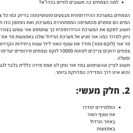
למה הצמחים כה חשובים לחיים בכדו”א?
הצמחים במערכת ההידרופונית מבצעים פוטוסינתזה בדיוק כמו כל צ
המים הם סופגים מהתמיסה המסתחררת במערכת, ואת הפחמן הדו חמצ
חשוב למקם את המערכת ההידרופונית כך שתספוג אור שמש בצורה 
ניתן למדוד כמה אור מגיע אל מערכת הגידול שלנו באמצעות מד אור.
מד אור (לוקס-מטר) מודד את שטף האור ליח’ שטח ביחידות הקרויות לוקס
ומעלה.
חשוב לציין שהשימוש במד אור נותן לנו אמת מידה כללית בלבד לגב
והוא אינו דרך המדידה המדויקת ביותר.
2. חלק מעשי:
התלמידים ימדדו
את שטף האור
באזור הגידול
באמצעות