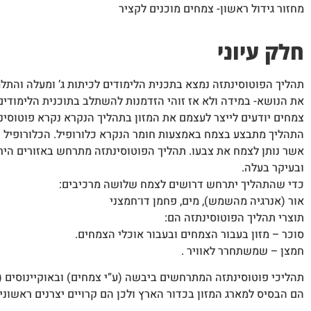
מחזור גידול ראשון- צמחים מוכנים לקציר
חלק עיוני
תהליך הפוטוסינתזה נמצא בתכנית הלימודים לכיתות ג’ ומעלה והתלמ
את הנושא- במידה ולא אז זוהי הזדמנות להשתלב בתוכנית הלימודים
צמחים יודעים לייצר לעצמם את המזון בתהליך הנקרא נקרא פוטוסינ
התהליך מתבצע בצמח באמצעות חומר הנקרא כלורופיל. הכלורופיל הו
אשר נותן לצמח את צבעו. תהליך הפוטוסינתזה מתרחש באזורים הי
ובעיקר בעלה.
כדי שהתהליך יתרחש דרושים לצמח שלושה מרכיבים:
אור (אנרגיה מהשמש), מים, פחמן דו־חמצני
תוצרי תהליך הפוטוסינתזה הם:
סוכר – מזון בעבור הצמחים ובעבור אוכלי הצמחים.
חמצן – שמשתחרר לאוויר .
תהליכי פוטוסינתזה המתרחשים ביבשה (ע”י צמחים) ובאוקיינוסים (ע
הם הבסיס למארג המזון בכדור הארץ ולכן הם קרויים יצרנים ראשוני