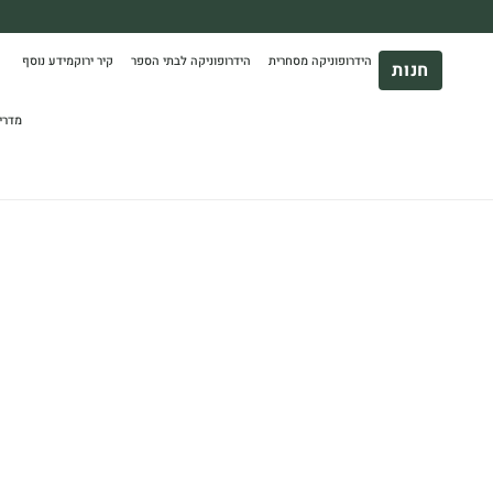
משלוח עד הבית חינם בקניה מעל 390₪ 🪴
הידרופוניקה מסחרית
הידרופוניקה לבתי הספר
קיר ירוק
מידע נוסף
*בהתאם להגבלת גודל ומשקל
חנות
מדרי