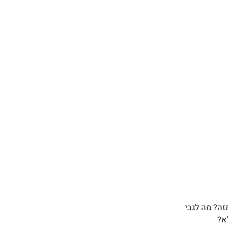
זה? מה לגבי
א?