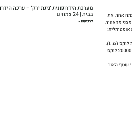
מערכת הידרופונית ‘גינת ירק’ – ערכה הידרו
בבית | 24 צמחים
מח אחר. את
לרכישה »
ני מהאוויר.
אופטימלית:
 (Lux).
צמחים ירוקים צריכים לפחות 10000 לוקס וצמחים פירותיים יעדיפו 20000 לוקס
י שטף האור