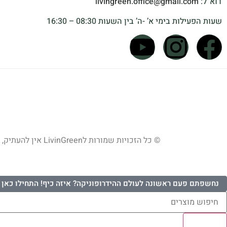
דוא”ל:
livingreen.office@gmail.com
שעות הפעילות בימי א’ -ה’ בין השעות 08:30 – 16:30
© כל הזכויות שמורות לLivinGreen אין להעתיק, להדפיס, לצלם, להקרין, להקליט או לעשות כל שימוש מסחרי בתוכן, בתמונות או במיתוג האתר ללא אישור מראש ובכתב.
נחשפתם פעם ראשונה לעולם ההידרופוניקה? איזה כיף! התחילו כאן 
Results