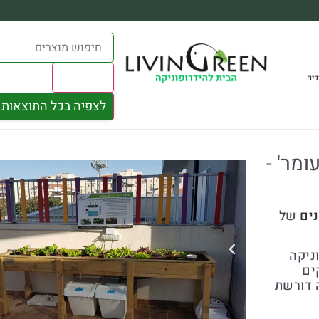
Results
כים
לצפיה בכל התוצאות
מר' -
נים
של
ניקה
ים
 דורשת