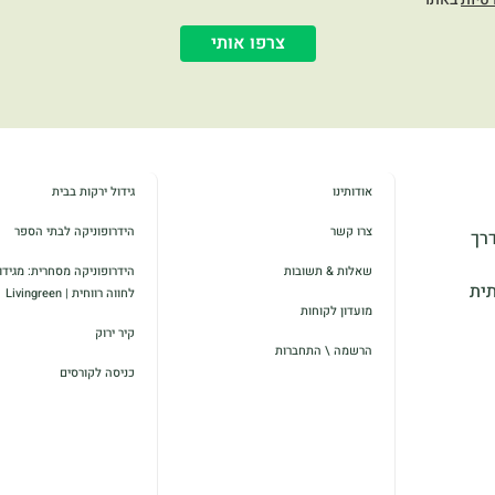
צרפו אותי
אודותינו
גידול ירקות בבית
צרו קשר
הידרופוניקה לבתי הספר
דרך
שאלות & תשובות
הידרופוניקה מסחרית: מגידול
תית
לחווה רווחית | Livingreen
מועדון לקוחות
קיר ירוק
הרשמה \ התחברות
כניסה לקורסים