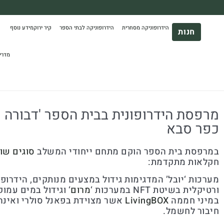
משלוח עד הבית חינם בקניה מעל 390₪ 🪴
הידרופוניקה מסחרית
הידרופוניקה לבתי הספר
קיר ירוק
מידע נוסף
*בהתאם להגבלת גודל ומשקל
חנות
מדרי
מרפסת הידרופונית בבית הספר 'דבורה עו
כפר סבא
במרפסת בית הספר הוקם מתחם ייחודי המשלב
סוגים שו
חקלאות מתקדמת:
מערכות ‘יובל’ המדגימות גידול במצעים מנותקים, הידרופו
ורטיקלית בשיטת NFT במערכות ‘
מרום
‘ וגידול במים עמוק
במיני חממה
LivingBOX
אשר מצוידת בפאנל סולרי ואינה
חיבור לחשמל.