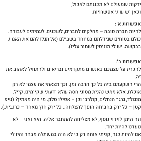
ירקות שמעולם לא תכננתם לאכול,
וכאן יש שתי אפשרויות:
אפשרות א’:
להיות חברה טובה – מחלקים לחברים, לשכנים, לעמיתים לעבודה.
כולם בטוחים שגידלתם במיוחד בשבילם (אל תגלו להם את האמת,
בבקשה. יש לי מוניטין לשמור עליו).
אפשרות ב’:
להכריז על עצמכם כאנשים מתקדמים ובריאים ולהתחיל לאהוב את
זה.
הרי השקעתם בזה כל כך הרבה זמן. וכך מצאתי את עצמי לא רק
אוכלת, אלא ממש נהנית מסוגי חסה שלא ידעתי שקיימים, קייל,
מנגולד, גרגר הנחלים, קולרבי וכן – אפילו סלק. מי היה מאמין? (טיפ
קטן – כל ירק בחביתה הופך להצלחה.. כל ירק חוץ מאחד – כרובית.).
וזה הזמן לוידוי נוסף, לא מצליחה להתחבר אליה. היא ואני – לא
נועדנו להיות יחד.
אם להיות כנה, קניתי אותה רק כי לא היה במשתלה מבחר והיו לי