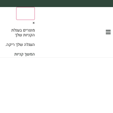
משלוח עד הבית חינם בקניה מעל 390₪ 🪴
0
*בהתאם להגבלת גודל ומשקל
×
מוצרים בעגלת
הקניות שלך
העגלה שלך ריקה.
המשך קניות