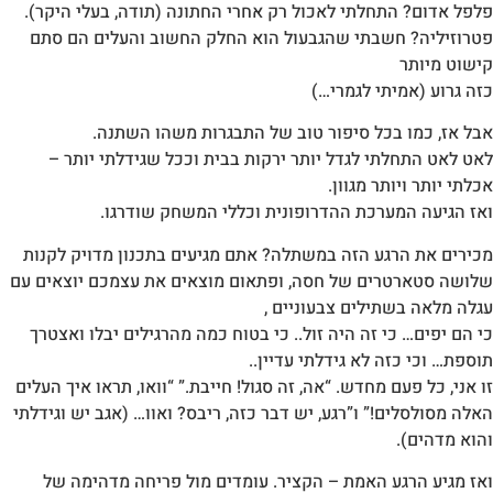
פלפל אדום? התחלתי לאכול רק אחרי החתונה (תודה, בעלי היקר).
פטרוזיליה? חשבתי שהגבעול הוא החלק החשוב והעלים הם סתם
קישוט מיותר
כזה גרוע (אמיתי לגמרי…)
אבל אז, כמו בכל סיפור טוב של התבגרות משהו השתנה.
לאט לאט התחלתי לגדל יותר ירקות בבית וככל שגידלתי יותר –
אכלתי יותר ויותר מגוון.
ואז הגיעה המערכת ההדרופונית וכללי המשחק שודרגו.
מכירים את הרגע הזה במשתלה? אתם מגיעים בתכנון מדויק לקנות
שלושה סטארטרים של חסה, ופתאום מוצאים את עצמכם יוצאים עם
עגלה מלאה בשתילים צבעוניים ,
כי הם יפים… כי זה היה זול.. כי בטוח כמה מהרגילים יבלו ואצטרך
תוספת… וכי כזה לא גידלתי עדיין..
זו אני, כל פעם מחדש. “אה, זה סגול! חייבת.” “וואו, תראו איך העלים
האלה מסולסלים!” ו”רגע, יש דבר כזה, ריבס? ואוו… (אגב יש וגידלתי
והוא מדהים).
ואז מגיע הרגע האמת – הקציר. עומדים מול פריחה מדהימה של