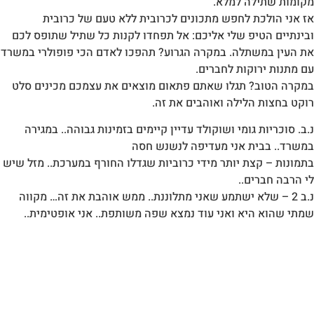
מקומות שתילה למלא.
אז אני הולכת לחפש מתכונים לכרובית ללא טעם של כרובית
ובינתיים הטיפ שלי אליכם: אל תפחדו לקנות כל שתיל שתופס לכם
את העין במשתלה. במקרה הגרוע? תהפכו לאדם הכי פופולרי במשרד
עם מתנות ירוקות לחברים.
במקרה הטוב? תגלו שאתם פתאום מוצאים את עצמכם מכינים סלט
רוקט בחצות הלילה ואוהבים את זה.
נ.ב. סוכריות גומי ושוקולד עדיין קיימים בזמינות גבוהה.. במגירה
במשרד.. בבית אני מעדיפה לנשנש חסה
בתמונות – קצת יותר מידי כרוביות שגדלו החורף במערכת.. מזל שיש
לי הרבה חברים..
נ.ב 2 – שלא ישתמע שאני מתלוננת.. ממש אוהבת את זה… מקווה
שמתי שהוא היא ואני עוד נמצא שפה משותפת.. אני אופטימית..