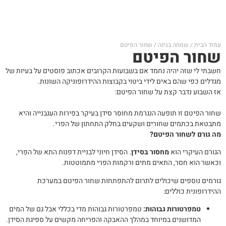
עמוד הבית
/
שמחה בגינה
/ שחור הפיטם
שחור הפיטם
חשבתי לי שזה יהיה נחמד אם בשבועות הקרובים אכתוב פוסטים על בעיות של
מגדלים כפי שהם באים לידי ביטוי בקבוצות ההידרופוניקה השונות.
אז השבוע נדבר קצת על שחור הפיטם:
שחור הפיטם זו תופעה הנגרמת מחוסר סידן בעיקר בפירות העגבנייה והיא
מתבטאת בכתמים שחורים ושקעים בחלק התחתון של הפרי.
מה גורם לשחור הפיטם?
הגורם העיקרי הוא
מחסור בסידן
. הסידן חיוני לבניית דפנות התא של הפרי,
וכאשר הוא חסר, התאים מתים ורקמות הפרי מתמוטטות.
גורמים נוספים שיכולים לתרום להתפתחות שחור הפיטם במערכת
ההידרופונית כוללים:
טמפרטורות גבוהות:
טמפרטורות גבוהות מדי בכללי אבל גם של המים
המדושנים במיוחד במהלך ההאבקה והפריחה מקשים על ספיגת הסידן.