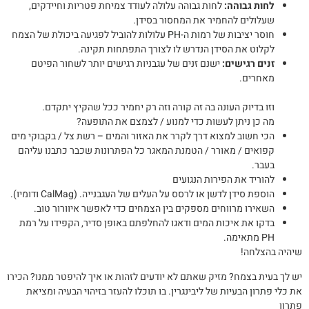
לחות גבוהה:
לחות גבוהה עלולה לעודד צמיחת פטריות וחיידקים,
שעלולים להחמיר את המחסור בסידן.
חוסר יציבות של
רמות ה-PH
עלולות להוביל לפגיעה ביכולת של הצמח
לקלוט את הסידן הנדרש לו לצורך התפתחות תקינה.
זנים רגישים:
ישנם זנים של עגבניות רגישים יותר לשחור הפיטם
מאחרים.
וזו בדיוק העונה בה זה קורה וזה רק יחמיר ככל שהקיץ יתקדם.
מה כן ניתן לעשות כדי למנוע / לצמצם את התופעה?
הכי חשוב למצוא דרך לקרר את האזור והמים – רשת צל / בקבוקי מים
קפואים / מאורר / הטמנת המאגר כל הפתרונות שכבר כתבנו עליהם
בעבר.
להוריד את הפירות הנגועים
הוספת סידן לדשן או לרסס על העלים של העגבנייה. (CalMag ודומיו).
השאירו מרווחים מספקים בין הצמחים כדי לאפשר איוורור טוב.
בדקו את איכות המים ודאגו להחלפתם באופן סדיר, הקפידו על רמת
PH מתאימה.
שיהיה בהצלחה!
יש לך בעית בצמח? מזיק שאתם לא יודעים לזהות או איך להיפטר ממנו? הכירו
את
כלי פתרון הבעיות
של ליבינגרין. בו תוכלו להעזר בזיהוי הבעיה ומציאת
פתרון