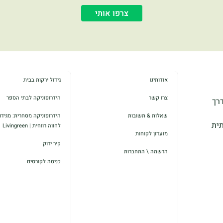
צרפו אותי
אודותינו
גידול ירקות בבית
צרו קשר
הידרופוניקה לבתי הספר
דרך
שאלות & תשובות
הידרופוניקה מסחרית: מגידול
תית
לחווה רווחית | Livingreen
מועדון לקוחות
קיר ירוק
הרשמה \ התחברות
כניסה לקורסים