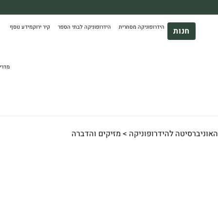
משלוח עד הבית חינם בקניה מעל 390₪ 🪴
הידרופוניקה מסחרית
הידרופוניקה לבתי הספר
קיר ירוק
מידע נוסף
*בהתאם להגבלת גודל ומשקל
חנות
מדרי
האוניברסיטה להידרופוניקה > מזיקים והדברה