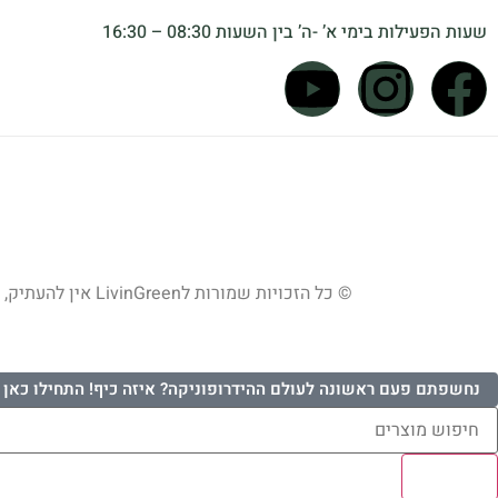
שעות הפעילות בימי א’ -ה’ בין השעות 08:30 – 16:30
© כל הזכויות שמורות לLivinGreen אין להעתיק, להדפיס, לצלם, להקרין, להקליט או לעשות כל שימוש מסחרי בתוכן, בתמונות או במיתוג האתר ללא אישור מראש ובכתב.
נחשפתם פעם ראשונה לעולם ההידרופוניקה? איזה כיף! התחילו כאן 
Results