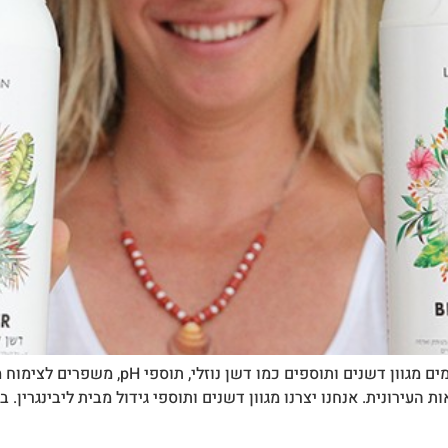
בכדי לשפר את הגידולים, הידרופוניים או באדמ
העירונית. אנחנו יצרנו מגוון דשנים ותוספי גידול מבית ליבינגרין.