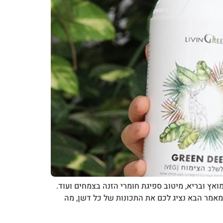
ה, קיימים מגוון דשנים ותוספים כמו דשן נוזלי, תוספי pH, משפרים לצימוח מואץ ובריא, מיטוב ספיגת חומרי הזנה בצמחים ועוד.
 במאמר הבא נציג לכם את התכונות של כל דשן, מה