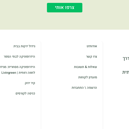
צרפו אותי
אודותינו
גידול ירקות בבית
צרו קשר
הידרופוניקה לבתי הספר
דרך
שאלות & תשובות
הידרופוניקה מסחרית: מגידול
תית
לחווה רווחית | Livingreen
מועדון לקוחות
קיר ירוק
הרשמה \ התחברות
כניסה לקורסים