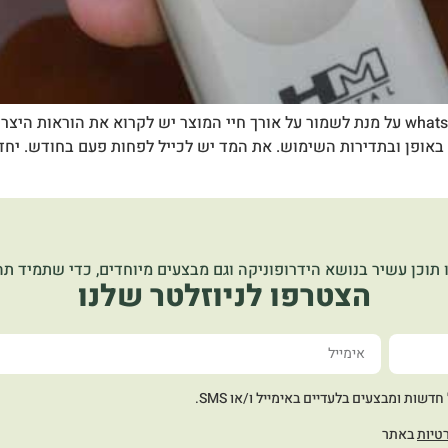
שיתוף ב facebook שיתוף ב pinterest שיתוף ב whatsapp על מנת לשמור על אורך חיי המוצר 
ה באופן ובתדירות השימוש. את המד יש לכייל לפחות פעם בחודש. י
 תוכן עשיר בנושא הידרופוניקה וגם מבצעים מיוחדים, כדי שתמיד תהי
הצטרפו לניוזלטר שלנו
שות ומבצעים בלעדיים באימייל ו/או SMS.
טיות
באתר