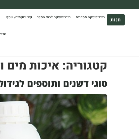
משלוח עד הבית חינם בקניה מעל 390₪ 🪴
הידרופוניקה מסחרית
הידרופוניקה לבתי הספר
קיר ירוק
מידע נוסף
*בהתאם להגבלת גודל ומשקל
חנות
מדרי
קטגוריה:
איכות מים ו
סוגי דשנים ותוספים לגידול 