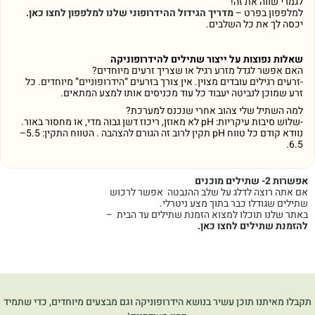
לגמרי שווה את זה!
למלפפון בפרט –
מדריך הגידול ההידרופוני שלנו למלפפון לחצו כאן.
יכסה לך את כל השלבים.
שאלות נפוצות על ייצור שתילים להידרופוניקה
האם אפשר לגדל מזרע רגיל או שצריך זרעים מיוחדים?
-זרעים רגילים עובדים מצוין. אין צורך בזרעים “הידרופוניים” מיוחדים. כל
זרע שמוכן לנביטה יעבוד כל עוד מכניסים אותו למצע המתאים.
למה השתיל שלי צהוב אחרי שנכנס למערכת?
-שלוש סיבות עיקריות: pH לא מאוזן, ריכוז דשן גבוה מדי, או מחסור באור.
נוודא קודם כל טווח pH תקין לרוב זה הגורם להצהבה . הטווח התקין: 5.5–
6.5.
אפשרות 2- שתילים מוכנים
אם אתה רוצה לדלג על שלב ההנבטה אפשר לרכוש
שתילים שגודלו כבר בתוך מצע ניטרלי.
באתר שלנו תוכלו למצוא הזמנת שתילים עד הבית –
להזמנת
שתילים לחצו כאן.
תקבלו מאיתנו תוכן עשיר בנושא הידרופוניקה וגם מבצעים מיוחדים, כדי שתמיד