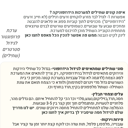
איפה קונים שתילים למערכות הידרופוניקה ?
אפשרות 1- לגדל לבד מזרע לוקחים זרעים רגילים (לא חייב זרעים
“הידרופוניים”) מכניסים לתוך קוביות ספוג או פלאגים להנבטה
ומחכים שבוע עד שבועיים.כשמופיעים שורשים לבנים שיוצאים
ערכת
מתחתית הקובייה השתיל מוכן להיכנס למערכת.
לינק לקיט הנבטה
ממש פה אפשר להכין הכל מאפס לחצו כאן
פרופוגטור
לגידול
סטרטרים
(שתילים)
סוגי שתילים שמתאימים לגידול הידרופוני-
בגדול כל שתילי הירקות
והירוקים מתאימים לגידול בהידרופוניקה, רק צריך להתאים את המערכת
לסוג הצמח (לדוגמה לא נגדל עגבניות במערכת קטנה מכיוון כי בית
השורשים גדול מדי ויגרום לסתימות) ולוודא כי הצמח תואם את עונת
השתילה- נשתול מלפפונים בקיץ,תרד בחורף וכו.
עלים וצמחי תבלין-
חסה,תרד,בזיליקום,נענע,סלרי וכו׳ הכי קל להתחיל איתם. הם גדלים מהר,
סלחניים לטעויות, ומתגמלים תוך זמן קצר בין 3-5 שבועות.
ההמלצה שלנו למתחילים להתחיל מחסה וירוקים שונים.
יש לנו מדריך
שלם לגידול חסה שיסביר לך בדיוק איך לחצו כאן
פירות וירקות-
עגבנייה, מלפפו,ן פלפל, תות שדה וכו לוקח קצת יותר זמן עד קציר אבל