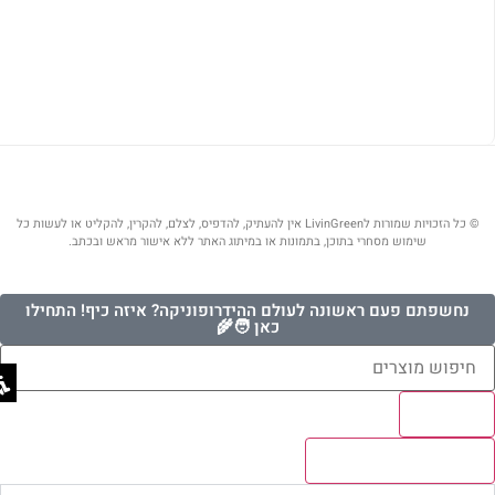
© כל הזכויות שמורות לLivinGreen אין להעתיק, להדפיס, לצלם, להקרין, להקליט או לעשות כל
שימוש מסחרי בתוכן, בתמונות או במיתוג האתר ללא אישור מראש ובכתב.
נחשפתם פעם ראשונה לעולם ההידרופוניקה? איזה כיף! התחילו
כאן 🧑‍🌾
Results
לצפיה בכל התוצאות