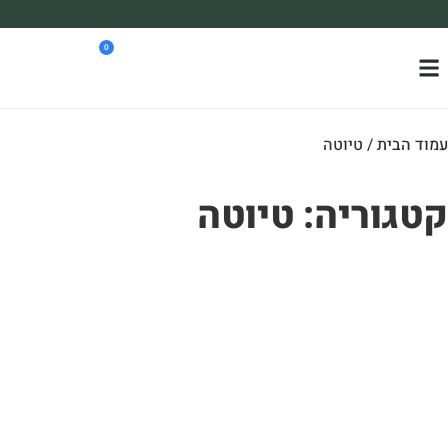
משלוח עד הבית חינם בקניה מעל 390₪ 🪴
0
*בהתאם להגבלת גודל ומשקל
וד הבית
/ טיוטה
טגוריה: טיוטה