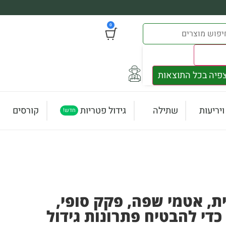
0
Result
פיה בכל התוצאות
יריעות
שתילה
גידול פטריות
קורסים
חדש!
ת, אטמי שפה, פקק סופי,
 כדי להבטיח פתרונות גידול