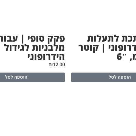
כת לתעלות
פקק סופי | עבור
דרופוני | קוטר
מלבניות לגידול
הידרופוני
₪
12.00
הוספה לסל
הוספה לסל