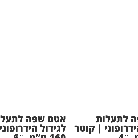
 לתעלות
אטם שפה לתעלו
ידרופוני | קוטר
לגידול הידרופוני
160 מ”מ, 6″