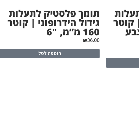
עלות
תומך פלסטיק לתעלות
| קוטר
גידול הידרופוני | קוטר
4″ | צבע
160 מ”מ, 6″
₪
36.00
הוספה לסל