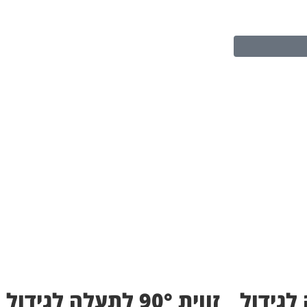
תעלה לגידול
זווית 90° לתעלה לגידול