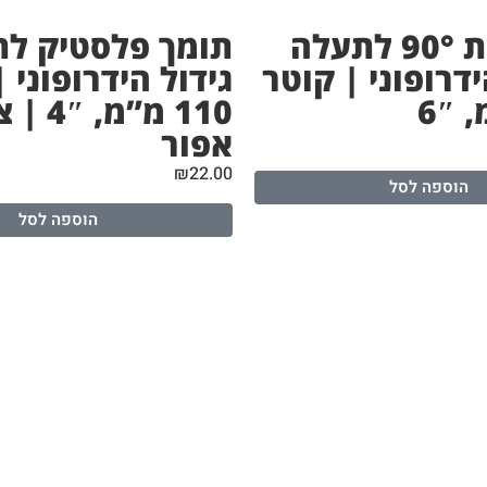
הסתעפות 90° לתעלה
תומך פלסטיק לת
ידרופוני | קוטר
גידול הידרופוני 
110 מ”מ, 
אפור
₪
22.00
הוספה לסל
הוספה לסל