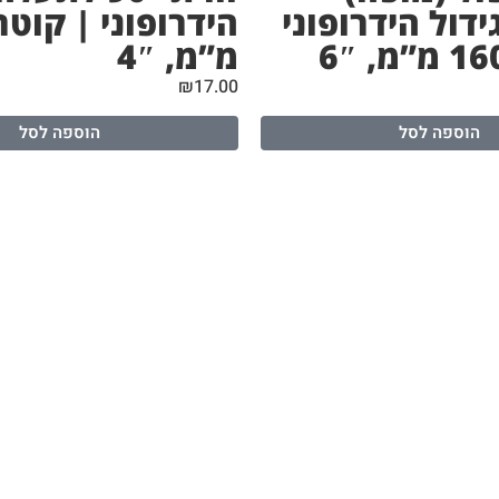
דול הידרופוני
מ”מ, 4″
₪
17.00
הוספה לסל
הוספה לסל