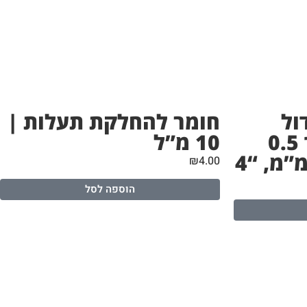
ול
חומר להחלקת תעלות |
הידרופוני | אורך 0.5
10 מ”ל
₪
4.00
הוספה לסל