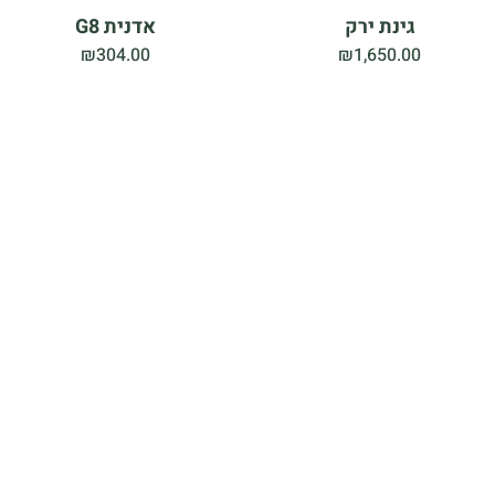
גינת ירק
אדנית G8
₪
304.00
₪
1,650.00
אורבניקה 17
MINI גינת ירק
₪
1,150.00
₪
2,190.00
 המערכות מתאימות לגינה ולמרפסת 🏡
להשוואת מערכות GrowKit