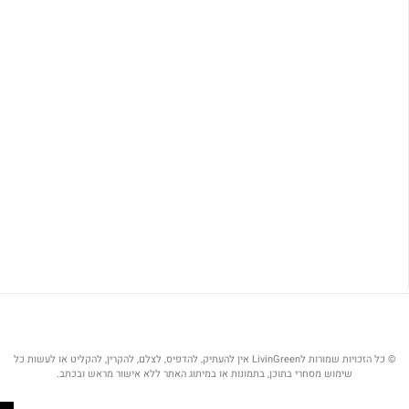
© כל הזכויות שמורות לLivinGreen אין להעתיק, להדפיס, לצלם, להקרין, להקליט או לעשות כל
שימוש מסחרי בתוכן, בתמונות או במיתוג האתר ללא אישור מראש ובכתב.