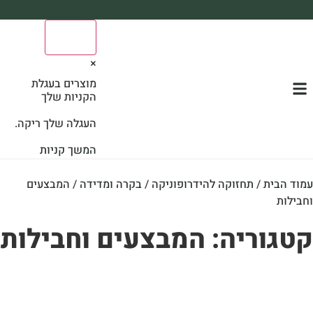
משלוח עד הבית חינם בקניה מעל 390₪ 🪴
0
*בהתאם להגבלת גודל ומשקל
×
מוצרים בעגלת
הקניות שלך
העגלה שלך ריקה.
המשך קניות
וד הבית
/
תחזוקה להידרופוניקה
/
בקרה ומדידה
/ המבצעים
בילות
טגוריה: המבצעים וחבילות