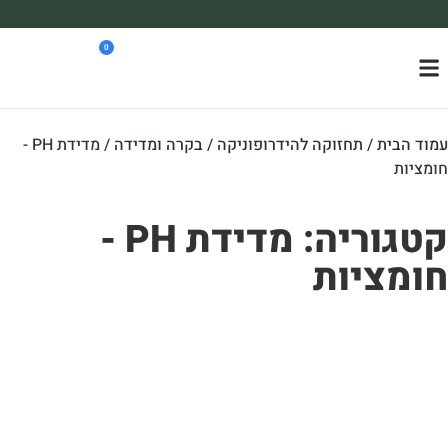
משלוח עד הבית חינם בקניה מעל 390₪ 🪴
0
*בהתאם להגבלת גודל ומשקל
וד הבית
/
תחזוקה להידרופוניקה
/
בקרה ומדידה
/ מדידת PH -
מציות
קטגוריה: מדידת PH -
ומציות