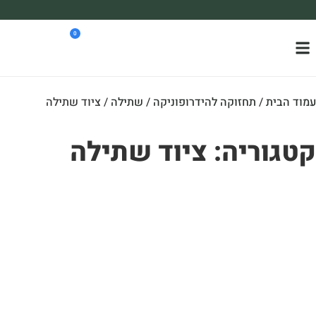
משלוח עד הבית חינם בקניה מעל 390₪ 🪴
0
*בהתאם להגבלת גודל ומשקל
וד הבית
/
תחזוקה להידרופוניקה
/
שתילה
/ ציוד שתילה
טגוריה: ציוד שתילה