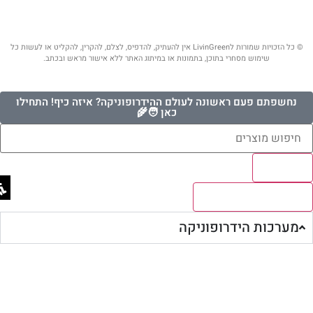
© כל הזכויות שמורות לLivinGreen אין להעתיק, להדפיס, לצלם, להקרין, להקליט או לעשות כל
שימוש מסחרי בתוכן, בתמונות או במיתוג האתר ללא אישור מראש ובכתב.
נחשפתם פעם ראשונה לעולם ההידרופוניקה? איזה כיף! התחילו
כאן 🧑‍🌾
Results
לצפיה בכל התוצאות
מערכות הידרופוניקה