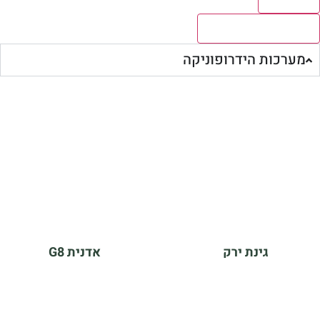
לצפיה בכל התוצאות
מערכות הידרופוניקה
גינת ירק
אדנית G8
₪
304.00
₪
1,650.00