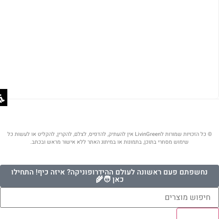
© כל הזכויות שמורות לLivinGreen אין להעתיק, להדפיס, לצלם, להקרין, להקליט או לעשות כל
שימוש מסחרי בתוכן, בתמונות או במיתוג האתר ללא אישור מראש ובכתב.
נחשפתם פעם ראשונה לעולם ההידרופוניקה? איזה כיף! התחילו
כאן 🧑‍🌾
Results