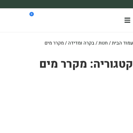
משלוח עד הבית חינם בקניה מעל 390₪ 🪴
0
*בהתאם להגבלת גודל ומשקל
וד הבית
/
חנות
/
בקרה ומדידה
/ מקרר מים
טגוריה: מקרר מים