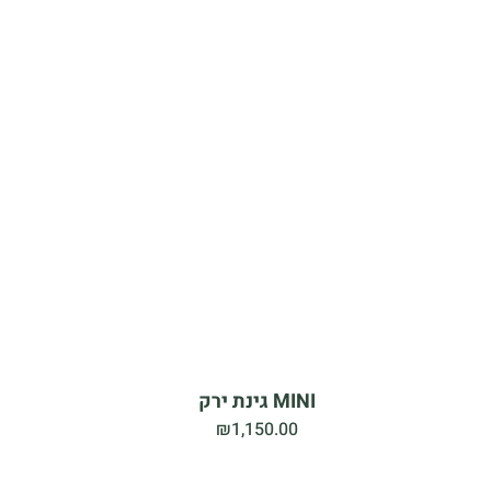
MINI גינת ירק
₪
1,150.00