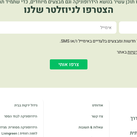
 תוכן עשיר בנושא הידרופוניקה וגם מבצעים מיוחדים, כדי שתמיד תהי
הצטרפו לניוזלטר שלנו
שות ומבצעים בלעדיים באימייל ו/או SMS.
טיות
באתר
צרפו אותי
אודותינו
גידול ירקות בבית
צרו קשר
הידרופוניקה לבתי הספר
דרך
שאלות & תשובות
הידרופוניקה מסחרית: מגידול
תית
לחווה רווחית | Livingreen