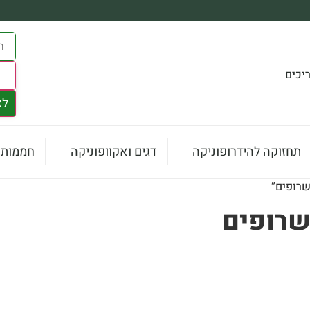
יכים
s
לצ
תחזוקה להידרופוניקה
דגים ואקוופוניקה
חממות ו
שרופים”
שרופים