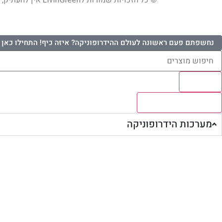
© כל הזכויות שמורות לLivinGreen אין להעתיק, להדפיס, לצלם, להקרין, להקליט או לעשות כל שימוש מסחרי בתוכן, בתמונות או במיתוג האתר ללא אישור מראש ובכתב.
נחשפתם פעם ראשונה לעולם ההידרופוניקה? איזה כיף! התחילו כאן 
Results
לצפיה בכל התוצאות
מערכות הידרופוניקה