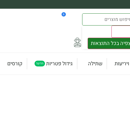
0
Result
פיה בכל התוצאות
יריעות
שתילה
גידול פטריות
קורסים
חדש!