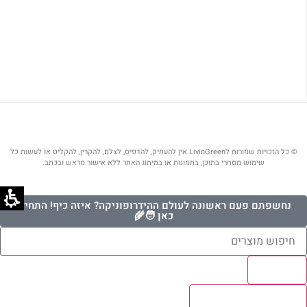
© כל הזכויות שמורות לLivinGreen אין להעתיק, להדפיס, לצלם, להקרין, להקליט או לעשות כל
שימוש מסחרי בתוכן, בתמונות או במיתוג האתר ללא אישור מראש ובכתב.
נחשפתם פעם ראשונה לעולם ההידרופוניקה? איזה כיף! התחילו
כאן 🧑‍🌾
Results
לצפיה בכל התוצאות