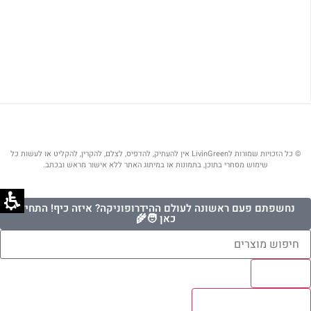
© כל הזכויות שמורות לLivinGreen אין להעתיק, להדפיס, לצלם, להקרין, להקליט או לעשות כל
שימוש מסחרי בתוכן, בתמונות או במיתוג האתר ללא אישור מראש ובכתב.
נחשפתם פעם ראשונה לעולם ההידרופוניקה? איזה כיף! התחילו
כאן 🧑‍🌾
Results
לצפיה בכל התוצאות