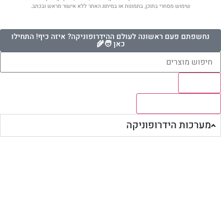
שימוש מסחרי בתוכן, בתמונות או במיתוג האתר ללא אישור מראש ובכתב.
נחשפתם פעם ראשונה לעולם ההידרופוניקה? איזה כיף! התחילו
כאן 🧑‍🌾
Results
לצפיה בכל התוצאות
מערכות הידרופוניקה