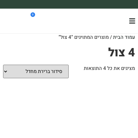
משלוח עד הבית חינם בקניה מעל 390₪ 🪴
0
*בהתאם להגבלת גודל ומשקל
עמוד הבית
/ מוצרים המתויגים “4 צול”
4 צול
מציגים את כל ⁦4⁩ התוצאות