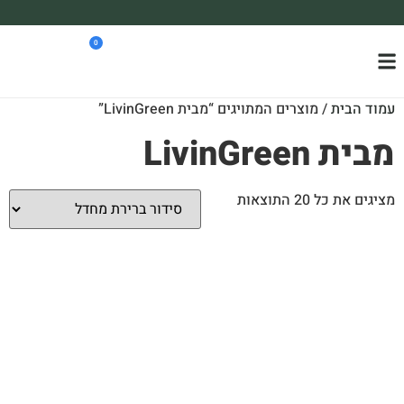
משלוח עד הבית חינם בקניה מעל 390₪ 🪴
0
*בהתאם להגבלת גודל ומשקל
עמוד הבית
/ מוצרים המתויגים “מבית LivinGreen”
מבית LivinGreen
מציגים את כל ⁦20⁩ התוצאות