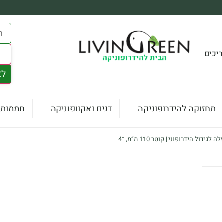
יכים
s
לצ
תחזוקה להידרופוניקה
דגים ואקוופוניקה
חממות ו