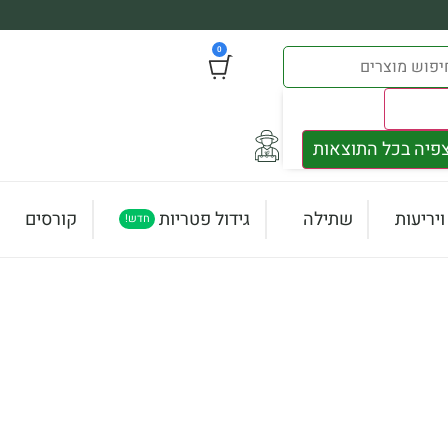
0
Result
פיה בכל התוצאות
יריעות
שתילה
גידול פטריות
קורסים
חדש!