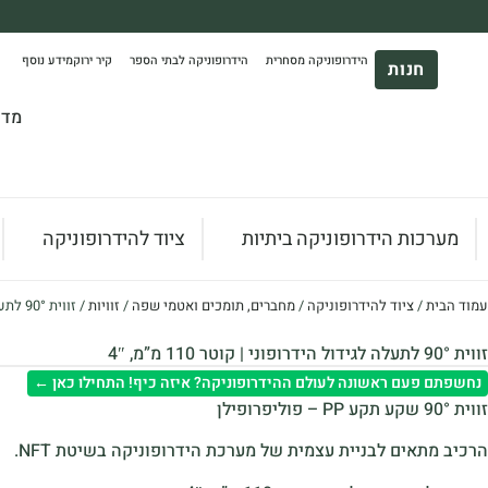
משלוח עד הבית חינם בקניה מעל 390₪ 🪴
הידרופוניקה מסחרית
הידרופוניקה לבתי הספר
קיר ירוק
מידע נוסף
*בהתאם להגבלת גודל ומשקל
חנות
מדר
מערכות הידרופוניקה ביתיות
ציוד להידרופוניקה
עמוד הבית
/
ציוד להידרופוניקה
/
מחברים, תומכים ואטמי שפה
/
זוויות
/ זווית 90° לתעלה לגידול הידרופוני | קוטר 110 מ”מ, 4″
זווית 90° לתעלה לגידול הידרופוני | קוטר 110 מ”מ, 4″
נחשפתם פעם ראשונה לעולם ההידרופוניקה? איזה כיף! התחילו כאן ←
זווית 90° שקע תקע PP – פוליפרופילן
הרכיב מתאים לבניית עצמית של מערכת הידרופוניקה בשיטת NFT.