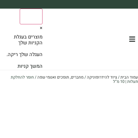
משלוח עד הבית חינם בקניה מעל 390₪ 🪴
0
*בהתאם להגבלת גודל ומשקל
×
מוצרים בעגלת
הקניות שלך
העגלה שלך ריקה.
המשך קניות
עמוד הבית
/
ציוד להידרופוניקה
/
מחברים, תומכים ואטמי שפה
/ חומר להחלקת
תעלות | 10 מ”ל