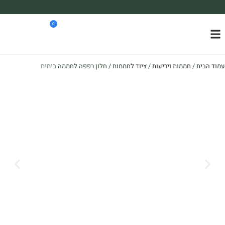
משלוח עד הבית חינם בקניה מעל 390₪ 🪴
0
*בהתאם להגבלת גודל ומשקל
עמוד הבית
/
חממות ויריעות
/
ציוד לחממות
/ חלון רפפה לחממה ביתית