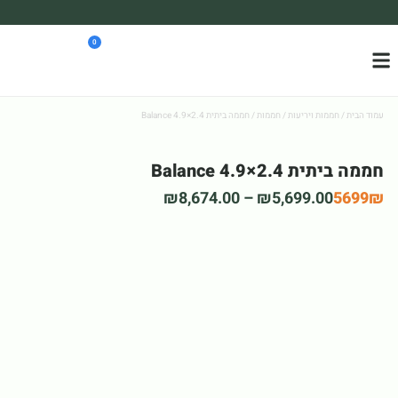
משלוח עד הבית חינם בקניה מעל 390₪ 🪴
0
*בהתאם להגבלת גודל ומשקל
עמוד הבית
/
חממות ויריעות
/
חממות
/ חממה ביתית 2.4×4.9 Balance
חממה ביתית 2.4×4.9 Balance
₪
8,674.00
–
₪
5,699.00
5699₪