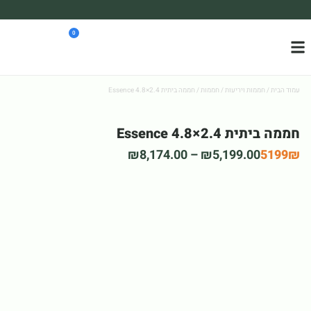
משלוח עד הבית חינם בקניה מעל 390₪ 🪴
0
*בהתאם להגבלת גודל ומשקל
עמוד הבית
/
חממות ויריעות
/
חממות
/ חממה ביתית 2.4×4.8 Essence
חממה ביתית 2.4×4.8 Essence
₪
8,174.00
–
₪
5,199.00
5199₪