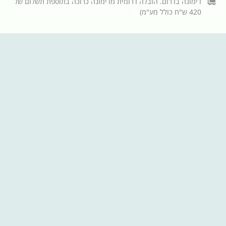
דימונה בדרום. הובלה דרומית מדימונה כרוכה בתוספת תשלום של
420 ש"ח כולל מע"מ)