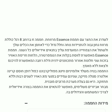
לשדרג את החצר עם חממת Essence מרווחת. חממה זו ברוחב 8 רגל כוללת
מרווח גחון גבוה להתניידות נוחה וחלל גדול כדי לאחסן את הכלים שלך
ולשתול את הצמחייה המועדפת עליך בתנאים אידיאלים כל השנה. חממת
Essence מאפשרת לווסת בקלות את הטמפרטורה, הלחות וזרימת האוויר
בזכות שני חלונות אוורור מתכווננים ידנית ודלת רחבה המאפשרת להיכנס
ולצאת ללא מאמץ.
החממה בנויה משלד אלומיניום וזיגוג מפוליקרבונט כפול דופן חוסם קרינה
אולטרה סגולה מזיקה; שניהם עמידים בפגעי מזג האויר לשנים רבות וללא
תחזוקה. היא גם בעלת מערכת מרזבים מובנית.
מבחר אביזרים משלימים, מאפשר להתאים את החממה בצורה אידיאלית
לצרכי המשתמש והגידולים בה.
מידות החממה: