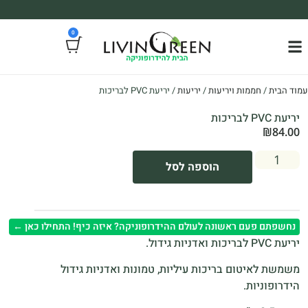
משלוח עד הבית חינם בקניה מעל 390₪ 🪴
0
*בהתאם להגבלת גודל ומשקל
עמוד הבית
/
חממות ויריעות
/
יריעות
/ יריעת PVC לבריכות
יריעת PVC לבריכות
₪
84.00
הוספה לסל
נחשפתם פעם ראשונה לעולם ההידרופוניקה? איזה כיף! התחילו כאן ←
יריעת PVC לבריכות ואדניות גידול.
משמשת לאיטום בריכות עיליות, טמונות ואדניות גידול
הידרופוניות.