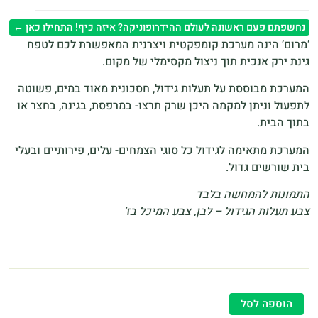
נחשפתם פעם ראשונה לעולם ההידרופוניקה? איזה כיף! התחילו כאן ←
‘מרום’ הינה מערכת קומפקטית ויצרנית המאפשרת לכם לטפח
גינת ירק אנכית תוך ניצול מקסימלי של מקום.
המערכת מבוססת על תעלות גידול, חסכונית מאוד במים, פשוטה
לתפעול וניתן למקמה היכן שרק תרצו- במרפסת, בגינה, בחצר או
בתוך הבית.
המערכת מתאימה לגידול כל סוגי הצמחים- עלים, פירותיים ובעלי
בית שורשים גדול.
התמונות להמחשה בלבד
צבע תעלות הגידול – לבן, צבע המיכל בז’
הוספה לסל