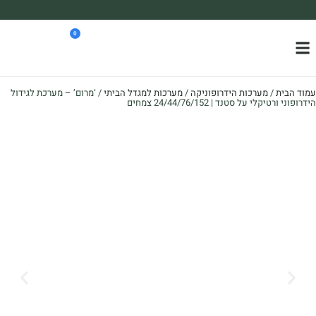
משלוח עד הבית חינם בקניה מעל 390₪ 🪴
0
*בהתאם להגבלת גודל ומשקל
עמוד הבית
/
מערכות הידרופוניקה
/
מערכות למגדל הביתי
/ ‘מרום’ – מערכת לגידול
הידרופוני ורטיקלי על סטנד | 24/44/76/152 צמחים