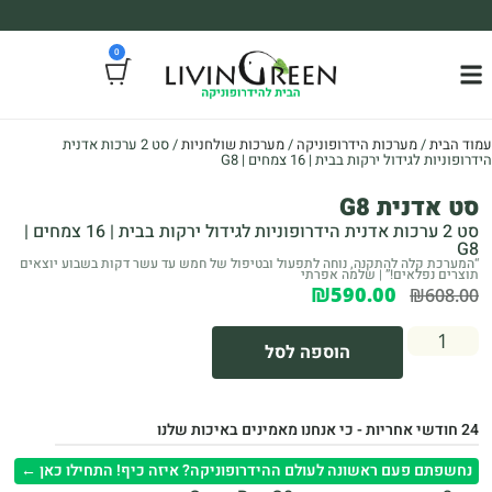
משלוח עד הבית חינם בקניה מעל 390₪ 🪴
0
*בהתאם להגבלת גודל ומשקל
עמוד הבית
/
מערכות הידרופוניקה
/
מערכות שולחניות
/ סט 2 ערכות אדנית
הידרופוניות לגידול ירקות בבית | 16 צמחים | G8
סט אדנית G8
סט 2 ערכות אדנית הידרופוניות לגידול ירקות בבית | 16 צמחים |
G8
“המערכת קלה להתקנה, נוחה לתפעול ובטיפול של חמש עד עשר דקות בשבוע יוצאים
תוצרים נפלאים!” | שלמה אפרתי
₪
590.00
₪
608.00
הוספה לסל
24 חודשי אחריות - כי אנחנו מאמינים באיכות שלנו
נחשפתם פעם ראשונה לעולם ההידרופוניקה? איזה כיף! התחילו כאן ←