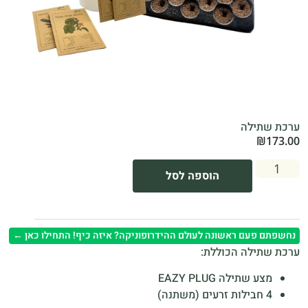
ערכת שתילה
₪
173.00
הוספה לסל
נחשפתם פעם ראשונה לעולם ההידרופוניקה? איזה כיף! התחילו כאן ←
ערכת שתילה הכוללת:
מצע שתילה EAZY PLUG
4 חבילות זרעים (משתנה)