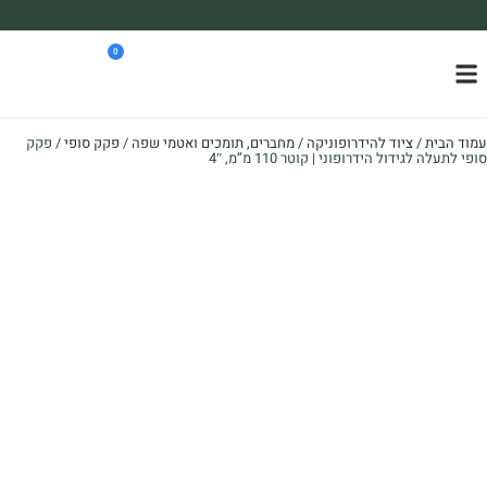
משלוח עד הבית חינם בקניה מעל 390₪ 🪴
0
*בהתאם להגבלת גודל ומשקל
עמוד הבית
/
ציוד להידרופוניקה
/
מחברים, תומכים ואטמי שפה
/
פקק סופי
/ פקק
סופי לתעלה לגידול הידרופוני | קוטר 110 מ”מ, 4″