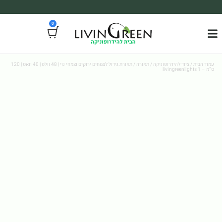
משלוח עד הבית חינם בקניה מעל 390₪ 🪴
0
*בהתאם להגבלת גודל ומשקל
עמוד הבית
/
ציוד להידרופוניקה
/
תאורה
/ תאורת גידול לצמחים ירוקים וצמחי נוי | 48 וולט | 40 וואט | 120
ס”מ – livingreenlights 1