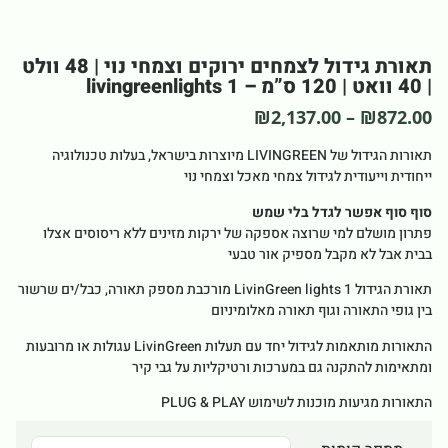
תאורת גידול לצמחים ירוקים וצמחי נוי | 48 וולט
| 40 וואט | 120 ס”מ – livingreenlights 1
₪
2,137.00
–
₪
872.00
תאורות הגידול של LIVINGREEN מיוצרות בישראל, בעלות טכנולוגיה
ייחודית וייעודית לגידול צמחי מאכל וצמחי נוי
סוף סוף אפשר לגדל בלי שמש
פתרון מושלם למי שרוצה אספקה של ירקות מזינים ללא ריסוסים אצלו
בבית אבל לא מקבל מספיק אור טבעי
תאורת הגידול LivinGreen lights 1 מורכבת מספק תאורה, כבל/ים שרשור
בין גופי התאורה וגוף תאורה מאלומיניום
התאורות מותאמות לגידול יחד עם תעלות LivinGreen עגולות או מרובעות
ומתאימות להתקנה גם במערכות ורטיקליות על גבי קיר
התאורות מגיעות מוכנות לשימוש PLUG & PLAY