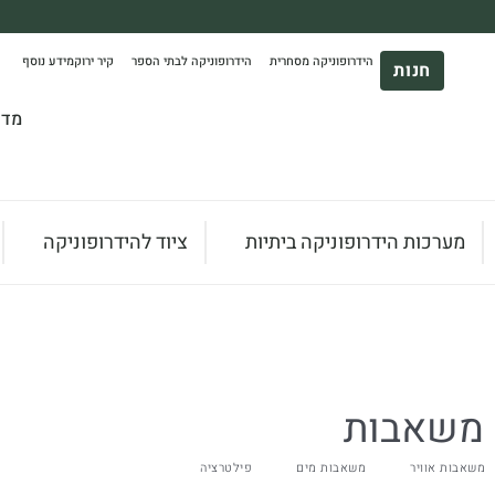
משלוח עד הבית חינם בקניה מעל 390₪ 🪴
הידרופוניקה מסחרית
הידרופוניקה לבתי הספר
קיר ירוק
מידע נוסף
*בהתאם להגבלת גודל ומשקל
חנות
מדר
מערכות הידרופוניקה ביתיות
ציוד להידרופוניקה
משאבות
משאבות אוויר
משאבות מים
פילטרציה