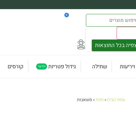
0
Result
פיה בכל התוצאות
יריעות
שתילה
גידול פטריות
קורסים
חדש!
עמוד הבית
»
חנות
»
משאבות