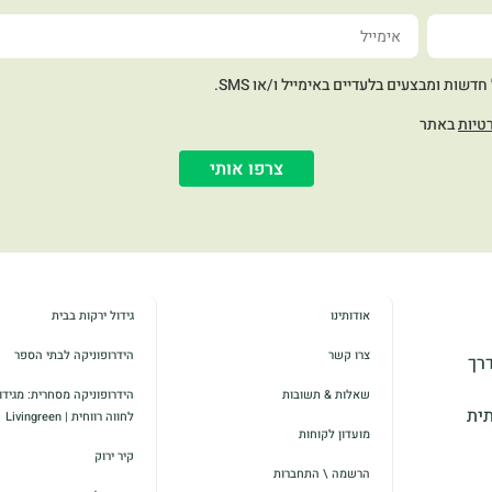
שות ומבצעים בלעדיים באימייל ו/או SMS.
טיות
באתר
צרפו אותי
אודותינו
גידול ירקות בבית
צרו קשר
הידרופוניקה לבתי הספר
דרך
שאלות & תשובות
הידרופוניקה מסחרית: מגידול
תית
לחווה רווחית | Livingreen
מועדון לקוחות
קיר ירוק
הרשמה \ התחברות