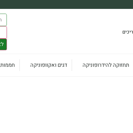
יכים
s
לצ
תחזוקה להידרופוניקה
דגים ואקוופוניקה
חממות ו