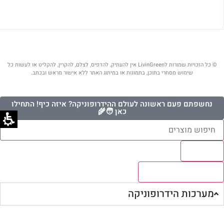
© כל הזכויות שמורות לLivinGreen אין להעתיק, להדפיס, לצלם, להקרין, להקליט או לעשות כל
שימוש מסחרי בתוכן, בתמונות או במיתוג האתר ללא אישור מראש ובכתב.
נחשפתם פעם ראשונה לעולם ההידרופוניקה? איזה כיף! התחילו
כאן 🧑‍🌾
Results
לצפיה בכל התוצאות
מערכות הידרופוניקה