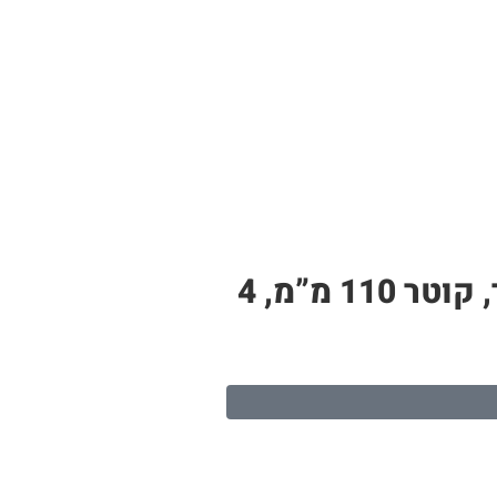
צינור PP לבן – תעלה לגידול הידרופוני | 11 חורי שתילה, אורך 2.4 מטר, קוטר 110 מ”מ, 4