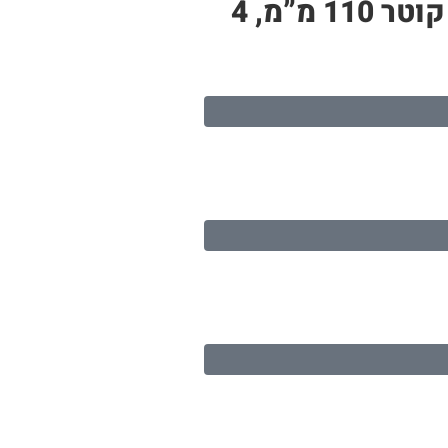
צינור PP לבן – תעלה לגידול הידרופוני | 6 חורי שתילה, אורך 1.3 מטר, קוטר 110 מ”מ, 4