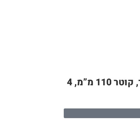
צינור PP לבן – תעלה לגידול הידרופוני | 11 חורי שתילה, אורך 2.4 מטר, קוטר 110 מ”מ, 4