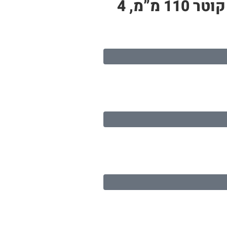
צינור PP לבן – תעלה לגידול הידרופוני | 6 חורי שתילה, אורך 1.3 מטר, קוטר 110 מ”מ, 4