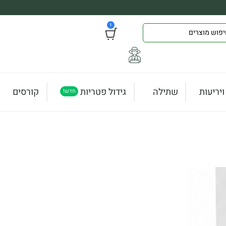
1
יריעות
שתילה
גידול פטריות
קורסים
חדש!