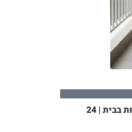
מערכת הידרופונית ‘גינת ירק’ – ערכה הידרופונית מושלמת לגידול ירקות בבית | 24