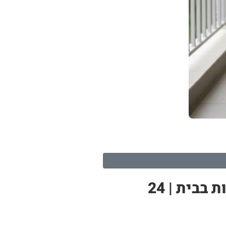
מערכת הידרופונית ‘גינת ירק’ – ערכה הידרופונית מושלמת לגידול ירקות בבית | 24