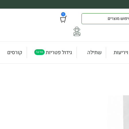
1
יריעות
שתילה
גידול פטריות
קורסים
חדש!